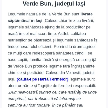
Verde Bun, judeţul Iaşi
Legumele naturale de la Verde Bun sunt
livrate
săptămânal în Iaşi
. Culese chiar în ziua livrării,
legumele sănătoase ajung de la producător pe
masă în cel mai scurt timp. Astfel, calitatea
nutrienţilor se păstrează şi legumele sănătoase îşi
îndeplinesc rolul eficient. Pornind la drum agricol
ca mulţi care redescoperă sănătatea când li se
nasc copiii, familia tânără şi energică ce are grijă
de Verde Bun produce legume fără îngrăşăminte
chimice şi pesticide. Culese din Voineşti, judeţul
Iaşi,
(caută-i pe Harta Fermelor)
legumele sunt
atent urmărite şi îngrijite de fermieri responsabili.
„
Dumneavoastră sunteți cei care hotărâți de unde
cumpărați, dar trebuie să vă informați ce
semințe au fost folosite, în ce pământ sau