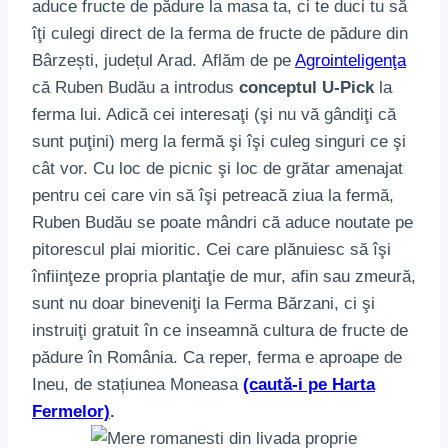
aduce fructe de pădure la masa ta, ci te duci tu să
îţi culegi direct de la ferma de fructe de pădure din
Bârzești, județul Arad. Aflăm de pe
Agrointeligenţa
că Ruben Budău a introdus
conceptul U-Pick
la
ferma lui. Adică cei interesaţi (şi nu vă gândiţi că
sunt puţini) merg la fermă şi îşi culeg singuri ce şi
cât vor. Cu loc de picnic şi loc de grătar amenajat
pentru cei care vin să îşi petreacă ziua la fermă,
Ruben Budău se poate mândri că aduce noutate pe
pitorescul plai mioritic. Cei care plănuiesc să îşi
înfiinţeze propria plantaţie de mur, afin sau zmeură,
sunt nu doar bineveniţi la Ferma Bărzani, ci şi
instruiţi gratuit în ce inseamnă cultura de fructe de
pădure în România. Ca reper, ferma e aproape de
Ineu, de stațiunea Moneasa
(caută-i pe Harta
Fermelor)
.