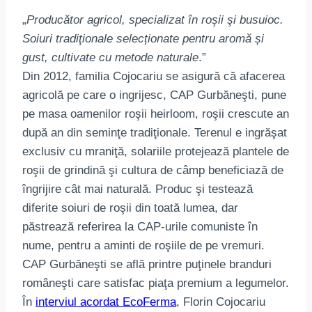
„
Producător agricol, specializat în roşii şi busuioc.
Soiuri tradiţionale selecționate pentru aromă și
gust, cultivate cu metode naturale
.”
Din 2012, familia Cojocariu se asigură că afacerea
agricolă pe care o ingrijesc, CAP Gurbăneşti, pune
pe masa oamenilor roşii heirloom, roşii crescute an
după an din seminţe tradiţionale. Terenul e ingrăşat
exclusiv cu mraniţă, solariile protejează plantele de
roşii de grindină şi cultura de câmp beneficiază de
îngrijire cât mai naturală. Produc şi testează
diferite soiuri de roşii din toată lumea, dar
păstrează referirea la CAP-urile comuniste în
nume, pentru a aminti de roşiile de pe vremuri.
CAP Gurbăneşti se află printre puţinele branduri
româneşti care satisfac piaţa premium a legumelor.
În
interviul acordat EcoFerma
, Florin Cojocariu