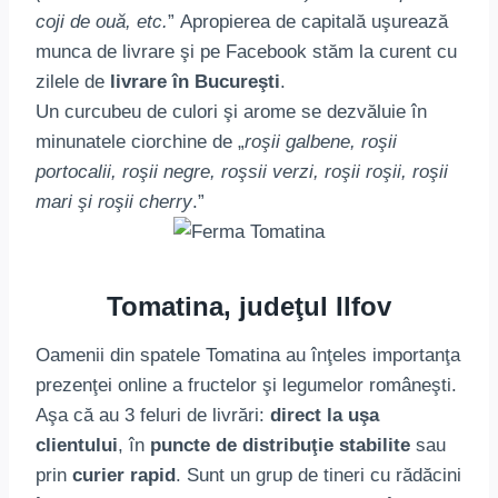
coji de ouă, etc.
” Apropierea de capitală uşurează
munca de livrare şi pe Facebook stăm la curent cu
zilele de
livrare în Bucureşti
.
Un curcubeu de culori şi arome se dezvăluie în
minunatele ciorchine de „
roşii galbene, roşii
portocalii, roşii negre, roşsii verzi, roşii roşii, roşii
mari şi roşii cherry
.”
Tomatina, judeţul Ilfov
Oamenii din spatele Tomatina au înţeles importanţa
prezenţei online a fructelor şi legumelor româneşti.
Aşa că au 3 feluri de livrări:
direct la uşa
clientului
, în
puncte de distribuţie stabilite
sau
prin
curier rapid
. Sunt un grup de tineri cu rădăcini