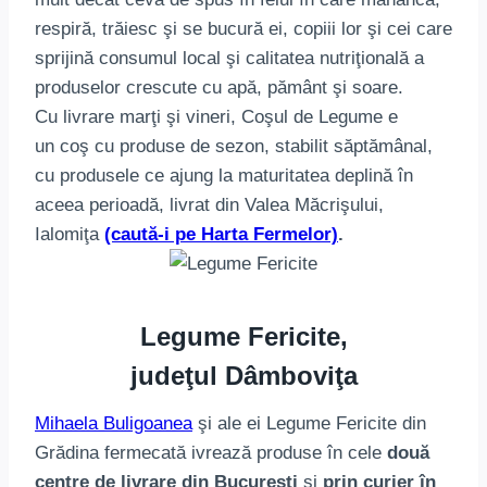
respiră, trăiesc şi se bucură ei, copiii lor şi cei care
sprijină consumul local şi calitatea nutriţională a
produselor crescute cu apă, pământ şi soare.
Cu livrare marţi şi vineri, Coşul de Legume e
un coş cu produse de sezon, stabilit săptămânal,
cu produsele ce ajung la maturitatea deplină în
aceea perioadă, livrat din Valea Măcrişului,
Ialomiţa
(caută-i pe Harta Fermelor)
.
Legume Fericite,
judeţul Dâmboviţa
Mihaela Buligoanea
şi ale ei Legume Fericite din
Grădina fermecată ivrează produse în cele
două
centre de livrare din Bucureşti
şi
prin curier în