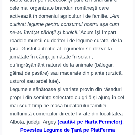
cele mai organizate branduri româneşti care
activează în domeniul agriculturii de familie. „
Am
cultivat legume pentru consumul nostru aşa cum
ne-au învăţat părinţii şi bunicii
.”Acum îşi împart
roadele muncii cu doritorii de legume curate, de la
ţară. Gustul autentic al legumelor se dezvoltă
jumătate în câmp, jumătate în solarii,
cu îngrăşământ natural de la animale (bălegar,
găinaţ de pasăre) sau macerate din plante (urzică,
usturoi sau ardei iute).
Legumele sănătoase şi variate provin din răsaduri
proprii din seminţe selectate cu grijă şi ajung în cel
mai scurt timp pe masa bucătarului familiei
multumită comenzilor directe livrate din localitatea
Albota, judeţul Argeş
(caută-i pe Harta Fermelor)
.
Povestea Legume de Țară pe PlatFerma