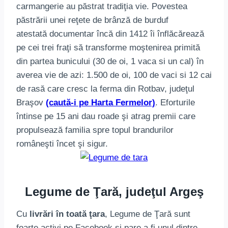
carmangerie au păstrat tradiţia vie. Povestea
păstrării unei reţete de brânză de burduf
atestată documentar încă din 1412 îi înflăcărează
pe cei trei fraţi să transforme moştenirea primită
din partea bunicului (30 de oi, 1 vaca si un cal) în
averea vie de azi: 1.500 de oi, 100 de vaci si 12 cai
de rasă care cresc la ferma din Rotbav, judeţul
Braşov
(caută-i pe Harta Fermelor)
. Eforturile
întinse pe 15 ani dau roade şi atrag premii care
propulsează familia spre topul brandurilor
româneşti încet şi sigur.
Legume de Ţară, judeţul Argeş
Cu
livrări în toată ţara
, Legume de Ţară sunt
foarte activi pe Facebook şi pare a fi unul dintre