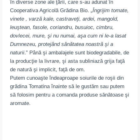
în diverse zone ale ţării, care s-au adunat în
Cooperativa Agricolă Grădina Bio. „
Îngrijim tomate,
vinete , varză kale, castraveţi, ardei, mangold,
leuştean, fasole, coriandru, busuioc, cimbru,
dovlecei, mure, şi nu numai, aşa cum ni le-a lasat
Dumnezeu, protejând sănătatea noastră şi a
naturii
.” Până şi ambalajele sunt biodegradabile, de
la producţie la livrare, şi asta subliniază grija faţă
de natură şi implicit, faţă de om.
Putem cunoaşte îndeaproape soiurile de roşii din
grădina Tomatina înainte să le gustăm sau putem
să folosim pentru a comanda produse sănătoase şi
aromate.