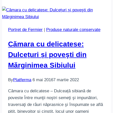
Portret de Fermier
|
Produse naturale conservate
Cămara cu delicatese:
Dulcețuri și poveşti din
Mărginimea Sibiului
By
Platferma
6 mai 2016
7 martie 2022
Cămara cu delicatese – Dulceață sibiană de
poveste Între munţii noştri semeţi şi impunători,
traversaţi de râuri năprasnice şi înspumate se află
pitit, binevoitor şi cinstit, locul unor oameni