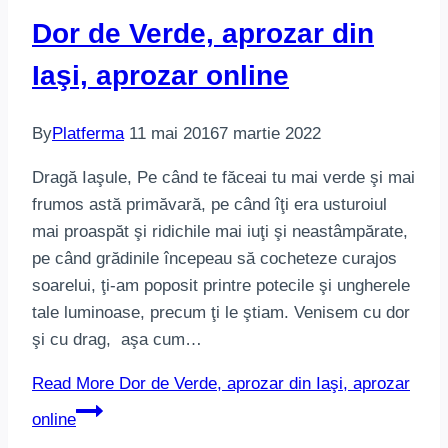
Dor de Verde, aprozar din
Iaşi, aprozar online
By
Platferma
11 mai 2016
7 martie 2022
Dragă Iaşule, Pe când te făceai tu mai verde şi mai
frumos astă primăvară, pe când îţi era usturoiul
mai proaspăt şi ridichile mai iuţi şi neastâmpărate,
pe când grădinile începeau să cocheteze curajos
soarelui, ţi-am poposit printre potecile şi ungherele
tale luminoase, precum ţi le ştiam. Venisem cu dor
şi cu drag, aşa cum…
Read More
Dor de Verde, aprozar din Iaşi, aprozar
online