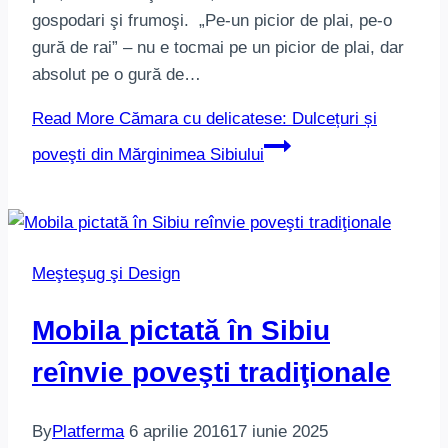
gospodari şi frumoşi. „Pe-un picior de plai, pe-o
gură de rai” – nu e tocmai pe un picior de plai, dar
absolut pe o gură de…
Read More
Cămara cu delicatese: Dulcețuri și
poveşti din Mărginimea Sibiului
Meşteşug şi Design
Mobila pictată în Sibiu
reînvie poveşti tradiţionale
By
Platferma
6 aprilie 2016
17 iunie 2025