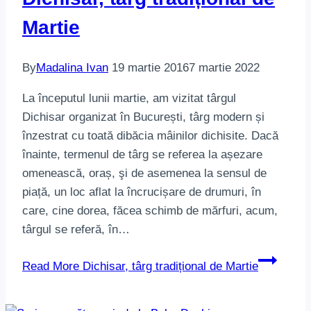
Martie
By
Madalina Ivan
19 martie 2016
7 martie 2022
La începutul lunii martie, am vizitat târgul
Dichisar organizat în București, târg modern și
înzestrat cu toată dibăcia mâinilor dichisite. Dacă
înainte, termenul de târg se referea la așezare
omenească, oraș, şi de asemenea la sensul de
piață, un loc aflat la încrucișare de drumuri, în
care, cine dorea, făcea schimb de mărfuri, acum,
târgul se referă, în…
Read More
Dichisar, târg tradițional de Martie