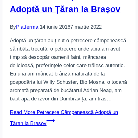
Adoptă un Țăran la Brașov
By
Platferma
14 iunie 2016
7 martie 2022
Adoptă un țăran au ținut o petrecere câmpenească
sâmbăta trecută, o petrecere unde abia am avut
timp să descopăr oamenii faini, mâncarea
delicioasă, preferințele celor care trăiesc autentic.
Eu una am mâncat brânză maturată de la
gospodăria lui Willy Schuster, Bio Moșna, o tocană
aromată preparată de bucătarul Adrian Neag, am
băut apă de izvor din Dumbrăvița, am tras…
Read More
Petrecere Câmpenească Adoptă un
Țăran la Brașov