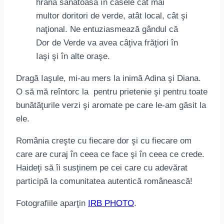
hrana sănătoasă în casele cât mai
multor doritori de verde, atât local, cât şi
naţional. Ne entuziasmează gândul că
Dor de Verde va avea câţiva frăţiori în
Iaşi şi în alte oraşe.
Dragă Iaşule, mi-au mers la inimă Adina şi Diana.
O să mă reîntorc la pentru prietenie şi pentru toate
bunătăţurile verzi şi aromate pe care le-am găsit la
ele.
România creşte cu fiecare dor şi cu fiecare om
care are curaj în ceea ce face şi în ceea ce crede.
Haideţi să îi susţinem pe cei care cu adevărat
participă la comunitatea autentică românească!
Fotografiile aparţin
IRB PHOTO
.