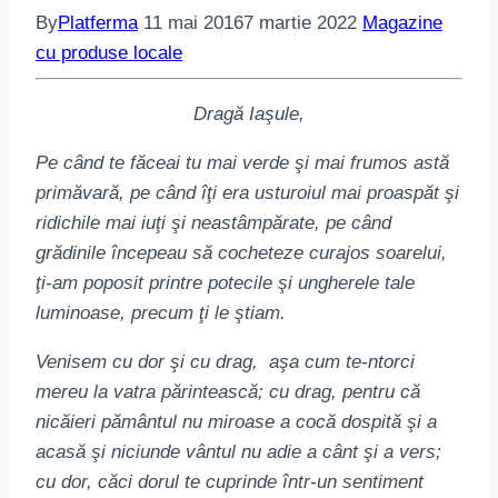
By
Platferma
11 mai 2016
7 martie 2022
Magazine
cu produse locale
Dragă Iaşule,
Pe când te făceai tu mai verde şi mai frumos astă
primăvară, pe când îţi era usturoiul mai proaspăt şi
ridichile mai iuţi şi neastâmpărate, pe când
grădinile începeau să cocheteze curajos soarelui,
ţi-am poposit printre potecile şi ungherele tale
luminoase, precum ţi le ştiam.
Venisem cu dor şi cu drag, aşa cum te-ntorci
mereu la vatra părintească; cu drag, pentru că
nicăieri pământul nu miroase a cocă dospită
şi a
acasă şi niciunde vântul nu adie a cânt şi a vers;
cu dor, căci dorul te cuprinde într-un sentiment