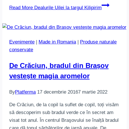
Read More
Dealurile Uilei la targul Kilipirim
Evenimente
|
Made in Romania
|
Produse naturale
conservate
De Crăciun, bradul din Brașov
vestește magia aromelor
By
Platferma
17 decembrie 2016
7 martie 2022
De Crăciun, de la copil la suflet de copil, toți visăm
să descoperim sub bradul verde ce în secret am
visat tot anul. În centrul Braşovului se înalță bradul
care dă tonul sărbătorilor de iarnă anuale. De