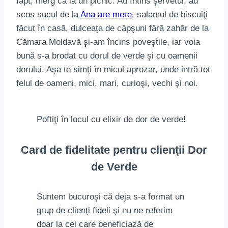
fapt, merg ca la un picnic. Au întins şervetul, au
scos sucul de la
Ana are mere
, salamul de biscuiţi
făcut în casă, dulceaţa de căpşuni fără zahăr de la
Cămara Moldavă şi-am încins poveştile, iar voia
bună s-a brodat cu dorul de verde şi cu oamenii
dorului. Aşa te simţi în micul aprozar, unde intră tot
felul de oameni, mici, mari, curioşi, vechi şi noi.
Poftiţi în locul cu elixir de dor de verde!
Card de fidelitate pentru clienţii Dor
de Verde
Suntem bucuroşi că deja s-a format un
grup de clienţi fideli şi nu ne referim
doar la cei care beneficiază de