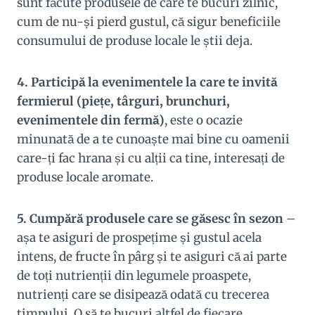
sunt făcute produsele de care te bucuri zilnic,
cum de nu-și pierd gustul, că sigur beneficiile
consumului de produse locale le știi deja.
4. Participă la evenimentele la care te invită
fermierul (piețe, târguri, brunchuri,
evenimentele din fermă)
, este o ocazie
minunată de a te cunoaște mai bine cu oamenii
care-ți fac hrana și cu alții ca tine, interesați de
produse locale aromate.
5. Cumpără produsele care se găsesc în sezon
–
așa te asiguri de prospețime și gustul acela
intens, de fructe în pârg și te asiguri că ai parte
de toți nutrienții din legumele proaspete,
nutrienți care se disipează odată cu trecerea
timpului. O să te bucuri altfel de fiecare