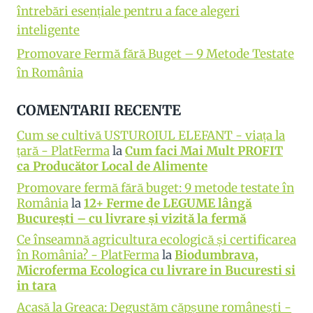
întrebări esențiale pentru a face alegeri
inteligente
Promovare Fermă fără Buget – 9 Metode Testate
în România
COMENTARII RECENTE
Cum se cultivă USTUROIUL ELEFANT - viața la
țară - PlatFerma
la
Cum faci Mai Mult PROFIT
ca Producător Local de Alimente
Promovare fermă fără buget: 9 metode testate în
România
la
12+ Ferme de LEGUME lângă
București – cu livrare și vizită la fermă
Ce înseamnă agricultura ecologică și certificarea
în România? - PlatFerma
la
Biodumbrava,
Microferma Ecologica cu livrare in Bucuresti si
in tara
Acasă la Greaca: Degustăm căpșune românești -