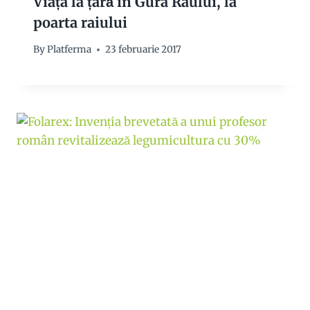
Viața la țară în Gura Râului, la
poarta raiului
By
Platferma
23 februarie 2017