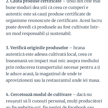
2. Caută produse certificate
– unul din cele mai
bune moduri dea știi că ceea ce cumperi e
autentic este să cauți produse certificate de
organisme reunoscute de certificare. Acest lucru
poate dovedi că produsele au fost cultivate într-
un mod responsabil și sustenabil.
3. Verifică originile produselor
– hrana
autentică este adesea cultivată local, ceea ce
înseamană un impact mai mic asupra mediului
prin reducerea transportului necesar pentru a ți
le aduce acasă, la magazinul de unde te
aprovizionezi sau la restaurantul unde iei masa.
4. Cercetează modul de cultivare
– dacă nu
reușești să îi cunoști personal, mulți producători
au fie website-uri, fie pagini de Facebook sau