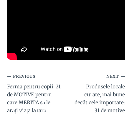
Navigare
PREVIOUS
NEXT
Ferma pentru copii: 21
Produsele locale
în
de MOTIVE pentru
curate, mai bune
articole
care MERITĂ să le
decât cele importate:
arăți viața la țară
31 de motive