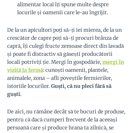
alimentar local îți spune multe despre
locurile și oamenii care le-au îngrijit.
De la un apicultori poți să-ți iei mierea, de la un
crescător de capre poți să-ți procuri brânza de
capră, îți culegi fructe zemoase direct din lavadă
și poate fi distractiv să găsești producătorii
locali potriviți ție. Mergi în gospodărie,
mergi în
vizită la fermă
: cunoști oamenii, plantele,
animalele, zona – afli poveștile fermierilor,
istoriile locurilor.
Guști, că nu pleci fără să
guști.
De aici, nu rămâne decât să te bucuri de produse,
pentru că dacă cumperi frecvent de la aceeași
persoană care și produce hrana ta zilnică, se