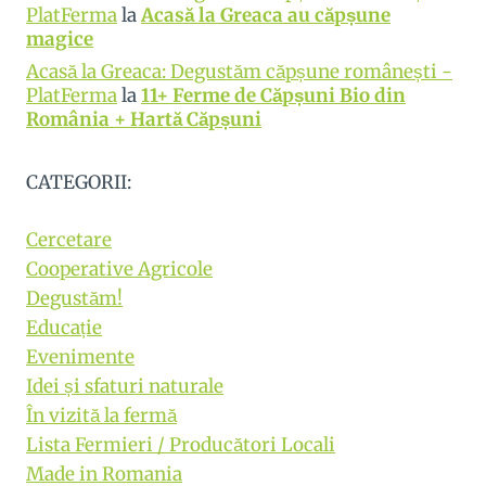
PlatFerma
la
Acasă la Greaca au căpșune
magice
Acasă la Greaca: Degustăm căpșune românești -
PlatFerma
la
11+ Ferme de Căpșuni Bio din
România + Hartă Căpșuni
CATEGORII:
Cercetare
Cooperative Agricole
Degustăm!
Educație
Evenimente
Idei și sfaturi naturale
În vizită la fermă
Lista Fermieri / Producători Locali
Made in Romania