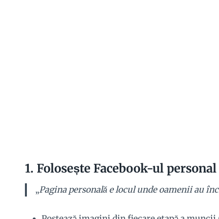
1.
Folosește Facebook-ul personal 
„
Pagina personală e locul unde oamenii au în
Postează imagini din fiecare etapă a muncii 