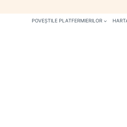
Skip
to
content
POVEȘTILE PLATFERMIERILOR
HART