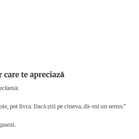
r care te apreciază
reclamă:
oie, pot livra. Dacă știi pe cineva, dă-mi un semn.”
gasezi.