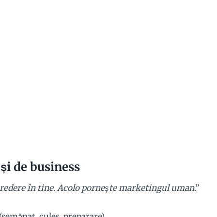
și de business
credere în tine. Acolo pornește marketingul uman
.”
(semănat, cules, preparare),