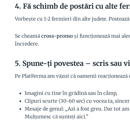
4.
Fă schimb de postări cu alte fe
Vorbește cu 1-2 fermieri din alte județe. Postează 
Se cheamă
cross-promo
și funcționează mai ale
încredere.
5.
Spune-ți povestea – scris sau v
Pe PlatFerma am văzut că oamenii reacționează c
Imagini cu tine în grădină sau în câmp,
Clipuri scurte (30-60 sec) cu vocea ta, sincer
Mesaje de genul: „Azi a fost greu. Dar tot am
Mulțumesc că sunteți aici.”