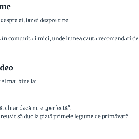
rme
despre ei, iar ei despre tine.
s în comunități mici, unde lumea caută recomandări de
ideo
el mai bine la:
ă, chiar dacă nu e „perfectă”,
 reușit să duc la piață primele legume de primăvară.