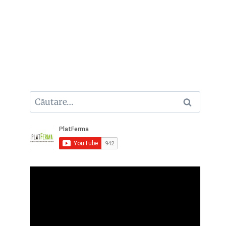
Caută
după: