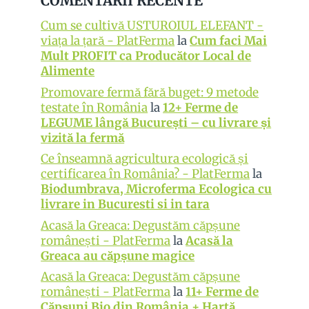
COMENTARII RECENTE
Cum se cultivă USTUROIUL ELEFANT -
viața la țară - PlatFerma
la
Cum faci Mai
Mult PROFIT ca Producător Local de
Alimente
Promovare fermă fără buget: 9 metode
testate în România
la
12+ Ferme de
LEGUME lângă București – cu livrare și
vizită la fermă
Ce înseamnă agricultura ecologică și
certificarea în România? - PlatFerma
la
Biodumbrava, Microferma Ecologica cu
livrare in Bucuresti si in tara
Acasă la Greaca: Degustăm căpșune
românești - PlatFerma
la
Acasă la
Greaca au căpșune magice
Acasă la Greaca: Degustăm căpșune
românești - PlatFerma
la
11+ Ferme de
Căpșuni Bio din România + Hartă