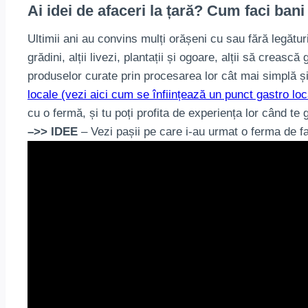
Ai idei de afaceri la țară? Cum faci ban
Ultimii ani au convins mulți orășeni cu sau fără legătu
grădini, alții livezi, plantații și ogoare, alții să creas
produselor curate prin procesarea lor cât mai simplă și
locale (vezi aici cum se înființează un punct gastro loc
cu o fermă, și tu poți profita de experiența lor când te 
–>> IDEE
– Vezi pașii pe care i-au urmat o ferma de 