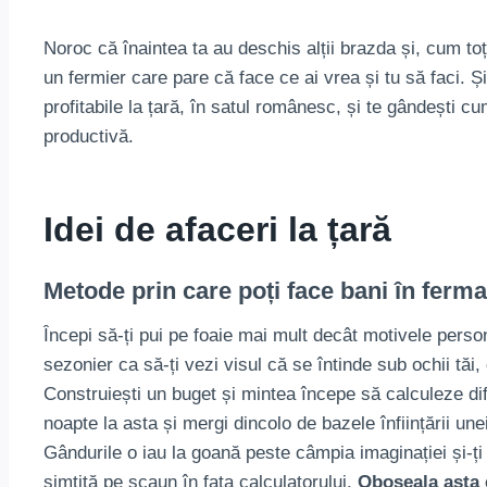
Noroc că înaintea ta au deschis alții brazda și, cum toți 
un fermier care pare că face ce ai vrea și tu să faci. 
profitabile la țară, în satul românesc, și te gândești c
productivă.
Idei de afaceri la țară
Metode prin care poți face bani în ferma
Începi să-ți pui pe foaie mai mult decât motivele pers
sezonier ca să-ți vezi visul că se întinde sub ochii tăi, 
Construiești un buget și mintea începe să calculeze dife
noapte la asta și mergi dincolo de bazele înființării une
Gândurile o iau la goană peste câmpia imaginației și-ț
simțită pe scaun în fața calculatorului.
Oboseala asta 