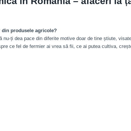
ică în România – afaceri la ța
r din produsele agricole?
ă nu-ți dea pace din diferite motive doar de tine știute, visa
re ce fel de fermier ai vrea să fii, ce ai putea cultiva, creș