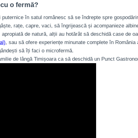
i cu o fermă?
ri puternice în satul românesc să se îndrepte spre gospodărir
că gâște, rațe, capre, vaci, să îngrijească și acompanieze albi
 apropiată de natură, alții au hotărât să deschidă case de oa
al)
, sau să ofere experiențe minunate complete în România a
gândești să îți faci o microfermă.
familie de lângă Timișoara ca să deschidă un Punct Gastrono