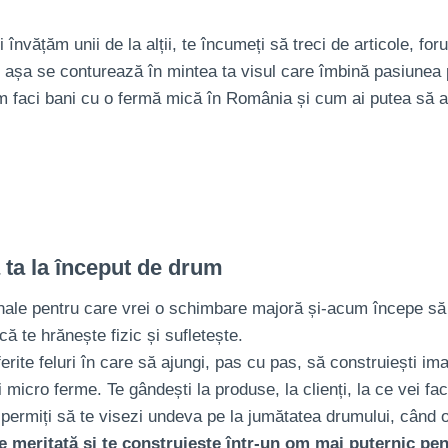
învățăm unii de la alții, te încumeți să treci de articole, foru
Și așa se conturează în mintea ta visul care îmbină pasiunea p
um faci bani cu o fermă mică în România și cum ai putea să ai 
 ta la început de drum
onale pentru care vrei o schimbare majoră și-acum începe să s
că te hrănește fizic și sufletește.
rite feluri în care să ajungi, pas cu pas, să construiești imag
i micro ferme. Te gândești la produse, la clienți, la ce vei fa
i permiți să te visezi undeva pe la jumătatea drumului, cân
e meritată și te construiește într-un om mai puternic pe