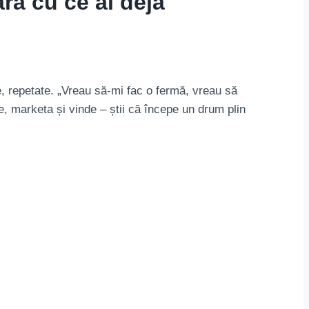
ră cu ce ai deja
te, repetate. „Vreau să-mi fac o fermă, vreau să
te, marketa și vinde – știi că începe un drum plin