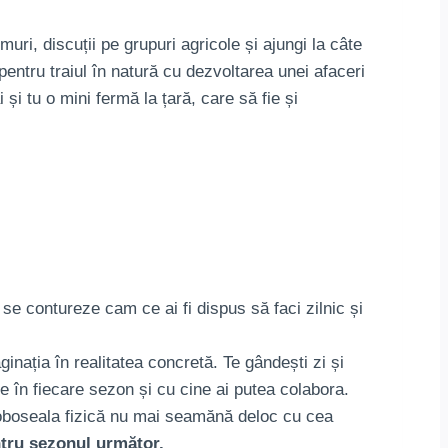
muri, discuții pe grupuri agricole și ajungi la câte
entru traiul în natură cu dezvoltarea unei afaceri
și tu o mini fermă la țară, care să fie și
e contureze cam ce ai fi dispus să faci zilnic și
inația în realitatea concretă. Te gândești zi și
ce în fiecare sezon și cu cine ai putea colabora.
d oboseala fizică nu mai seamănă deloc cu cea
ntru sezonul următor.