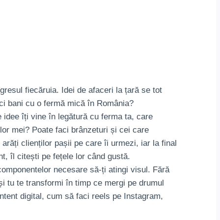
gresul fiecăruia. Idei de afaceri la țară se tot
aci bani cu o fermă mică în România?
e idee îți vine în legătură cu ferma ta, care
lor mei? Poate faci brânzeturi și cei care
ți clienților pașii pe care îi urmezi, iar la final
, îl citești pe fețele lor când gustă.
componentelor necesare să-ți atingi visul. Fără
și tu te transformi în timp ce mergi pe drumul
ntent digital, cum să faci reels pe Instagram,