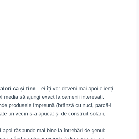
lori ca și tine
– ei îți vor deveni mai apoi clienți.
l media să ajungi exact la oamenii interesați.
vinde produsele împreună (brânză cu nuci, parcă-i
te un vecin s-a apucat și de construit solarii,
 apoi răspunde mai bine la întrebări de genul:
ici, când nu plecai niciodată din casa lor „cu