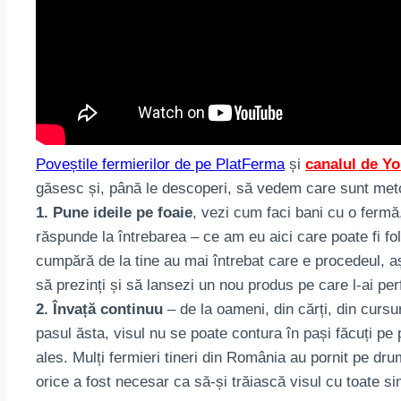
Poveștile fermierilor de pe PlatFerma
și
canalul de Y
găsesc și, până le descoperi, să vedem care sunt meto
1. Pune ideile pe foaie
, vezi c
um faci bani cu o ferm
răspunde la întrebarea – ce am eu aici care poate fi fol
cumpără de la tine au mai întrebat care e procedeul, așa 
să prezinți și să lansezi un nou produs pe care l-ai perf
2. Învață continuu
– de la oameni, din cărți, din cursu
pasul ăsta, visul nu se poate contura în pași făcuți pe
ales. Mulți fermieri tineri din România au pornit pe dr
orice a fost necesar ca să-și trăiască visul cu toate simț