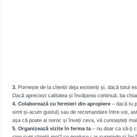
3.
Pornește de la clienții deja existenți și, dacă totul e
Dacă apreciezi calitatea și învățarea continuă, ba chia
4. Colaborează cu fermieri din apropiere
– dacă tu p
simt și-acum gustul) sau de recomandare între voi, astf
așa că poate ai noroc și înveți ceva, vă cunoașteți mai
5. Organizează vizite în ferma ta
– nu doar ca să-ți c
cine sunt clienții mei? ce produse i-ar surprinde și în