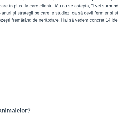
 în plus, la care clientul tău nu se aștepta, îl vei surprinde
planuri și strategii pe care le studiezi ca să devii fermier ș
trezești fremătând de nerăbdare. Hai să vedem concret 14 id
 animalelor?