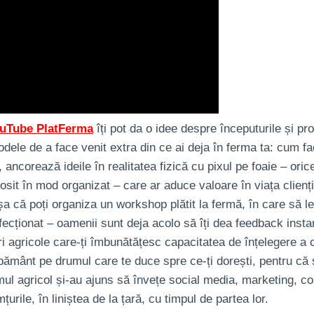
ouTube PlatFerma
îți pot da o idee despre începuturile și pro
dele de a face venit extra din ce ai deja în ferma ta: cum f
ă,
ancorează ideile în realitatea fizică cu pixul pe foaie – oric
osit în mod organizat – care ar aduce valoare în viața clienți
că poți organiza un workshop plătit la fermă, în care să le ară
ecționat – oamenii sunt deja acolo să îți dea feedback instant
ri agricole care-ți îmbunătățesc capacitatea de înțelegere a 
 pământ pe drumul care te duce spre ce-ți dorești, pentru că 
umul agricol și-au ajuns să învețe social media, marketing, co
urile, în liniștea de la țară, cu timpul de partea lor.