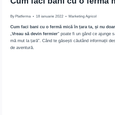
Cum faci bani cu o fermă m
By
Platferma
18 ianuarie 2022
Marketing Agricol
Cum faci bani cu o fermă mică în țara ta, și nu doa
„
Vreau să devin fermier
” poate fi un gând ce ajunge s
mă mut la țară”. Când te găsești căutând informații desp
de aventură.