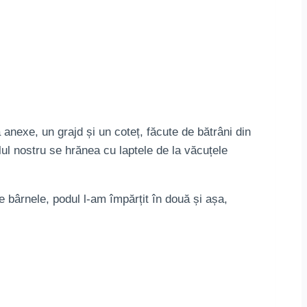
nexe, un grajd și un coteț, făcute de bătrâni din
lul nostru se hrănea cu laptele de la văcuțele
 bârnele, podul l-am împărțit în două și așa,