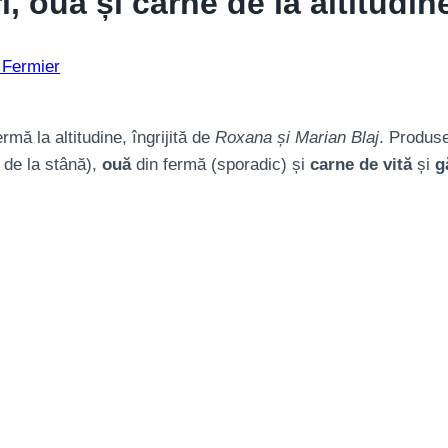
i, ouă și carne de la altitudin
 Fermier
mă la altitudine, îngrijită de
Roxana și Marian Blaj
. Produse
de la stână),
ouă
din fermă (sporadic) și
carne de vită
și
g