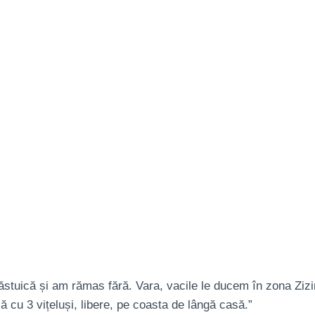
ăstuică și am rămas fără. Vara, vacile le ducem în zona Ziz
cu 3 vițeluși, libere, pe coasta de lângă casă.”