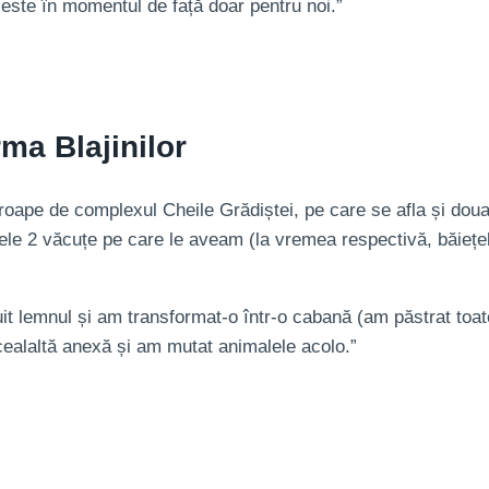
 este în momentul de față doar pentru noi.”
ma Blajinilor
ape de complexul Cheile Grădiștei, pe care se afla și doua a
 cele 2 văcuțe pe care le aveam (la vremea respectivă, băiețe
it lemnul și am transformat-o într-o cabană (am păstrat toate
ealaltă anexă și am mutat animalele acolo.”