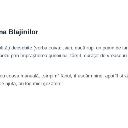
a Blajinilor
lități deosebite (vorba cuiva: „aici, dacă rupi un pumn de iarb
pezii prin împrăștierea gunoiului, târșit, curățat de vreascuri
cu coasa manuală, „siripim” fânul, îl uscăm bine, apoi îl str
e ajută, au loc mici șezători.”