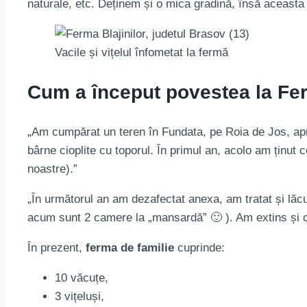
naturale, etc. Deținem și o mica gradină, însă aceasta
Vacile și vițelul înfometat la fermă
Cum a început povestea la Fer
„Am cumpărat un teren în Fundata, pe Roia de Jos, apro
bârne cioplite cu toporul. În primul an, acolo am ținut
noastre).”
„În următorul an am dezafectat anexa, am tratat și lăcu
acum sunt 2 camere la „mansardă” 🙂 ). Am extins și c
În prezent,
ferma de familie
cuprinde:
10 văcuțe,
3 vițeluși,