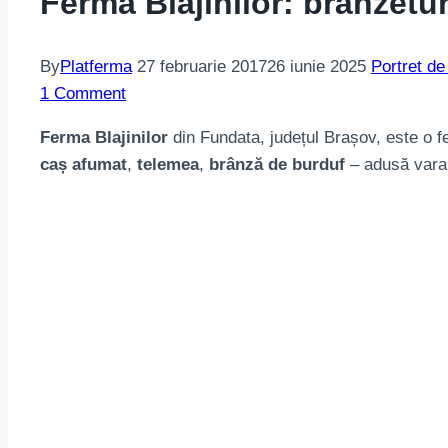
Ferma Blajinilor: brânzetur
By
Platferma
27 februarie 2017
26 iunie 2025
Portret de
1 Comment
Ferma Blajinilor
din Fundata, județul Brașov, este o fer
caș afumat
,
telemea
,
brânză de burduf
– adusă vara 