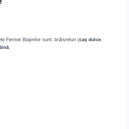
e
le Fermei Blajinilor sunt:
brânzeturi
(
caș dulce
,
ăină
.