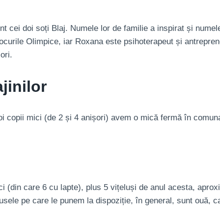
t cei doi soți Blaj. Numele lor de familie a inspirat și numel
 Jocurile Olimpice, iar Roxana este psihoterapeut și antrepren
ori.
jinilor
 copii mici (de 2 și 4 anișori) avem o mică fermă în comuna 
(din care 6 cu lapte), plus 5 vițeluși de anul acesta, aproxi
sele pe care le punem la dispoziție, în general, sunt ouă, ca