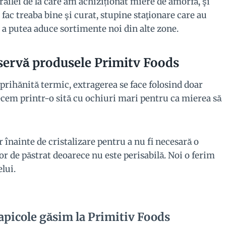
răilei de la care am achiziționat miere de amorfă, şi
 fac treaba bine şi curat, stupine staţionare care au
u a putea aduce sortimente noi din alte zone.
servă produsele Primitv Foods
rihănită termic, extragerea se face folosind doar
recem printr-o sită cu ochiuri mari pentru ca mierea să
înainte de cristalizare pentru a nu fi necesară o
r de păstrat deoarece nu este perisabilă. Noi o ferim
lui.
apicole găsim la Primitiv Foods