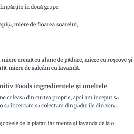
împărţite în două grupe:
apiţă
,
miere de floarea soarelui
,
,
miere cremă cu alune de pădure
,
miere cu roşcove şi
ntă
,
miere de salcâm cu lavandă
.
mitiv Foods ingredientele şi uneltele
une culeasă din curtea proprie, apoi am început să
a o să încercăm să colectăm din pădurile din zonă.
şcovele de la plafar, iar menta și lavanda de la o