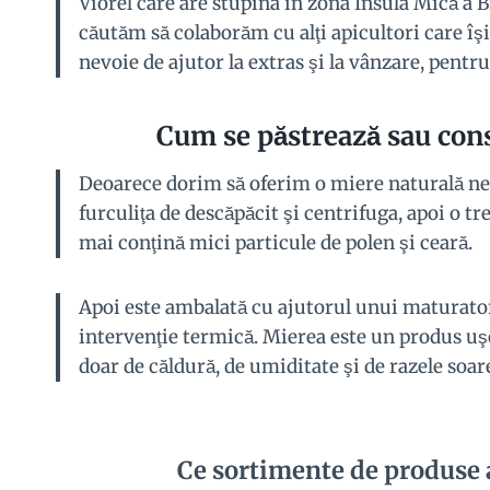
Viorel care are stupina în zona Insula Mică a B
căutăm să colaborăm cu alţi apicultori care îşi
nevoie de ajutor la extras şi la vânzare, pentr
Cum se păstrează sau con
Deoarece dorim să oferim o miere naturală nep
furculiţa de descăpăcit şi centrifuga, apoi o t
mai conţină mici particule de polen şi ceară.
Apoi este ambalată cu ajutorul unui maturator 
intervenţie termică. Mierea este un produs uşo
doar de căldură, de umiditate şi de razele soare
Ce sortimente de produse 