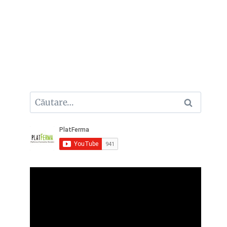
Caută
după: