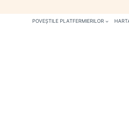
Skip
to
content
POVEȘTILE PLATFERMIERILOR
HART