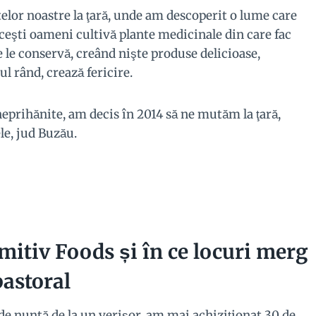
telor noastre la ţară, unde am descoperit o lume care
Aceşti oameni cultivă plante medicinale din care fac
e le conservă, creând nişte produse delicioase,
l rând, crează fericire.
neprihănite, am decis în 2014 să ne mutăm la ţară,
le, jud Buzău.
imitiv Foods și în ce locuri merg
pastoral
de nuntă de la un verişor, am mai achiziţionat 30 de