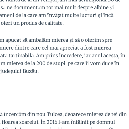
t să ne documentăm tot mai mult despre albine şi
oameni de la care am învăţat multe lucruri şi încă
oferi un produs de calitate.
am apucat să ambalăm mierea şi să o oferim spre
miere dintre care cel mai apreciat a fost
mierea
olată tartinabilă. Am prins încredere, iar anul acesta, în
im mierea de la 200 de stupi, pe care îi vom duce în
a judeţului Buzău.
 o să încercăm din nou Tulcea, deoarece mierea de tei din
l, floarea soarelui. În 2016 l-am întâlnit pe domnul