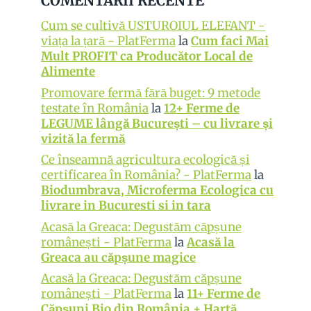
COMENTARII RECENTE
Cum se cultivă USTUROIUL ELEFANT -
viața la țară - PlatFerma
la
Cum faci Mai
Mult PROFIT ca Producător Local de
Alimente
Promovare fermă fără buget: 9 metode
testate în România
la
12+ Ferme de
LEGUME lângă București – cu livrare și
vizită la fermă
Ce înseamnă agricultura ecologică și
certificarea în România? - PlatFerma
la
Biodumbrava, Microferma Ecologica cu
livrare in Bucuresti si in tara
Acasă la Greaca: Degustăm căpșune
românești - PlatFerma
la
Acasă la
Greaca au căpșune magice
Acasă la Greaca: Degustăm căpșune
românești - PlatFerma
la
11+ Ferme de
Căpșuni Bio din România + Hartă