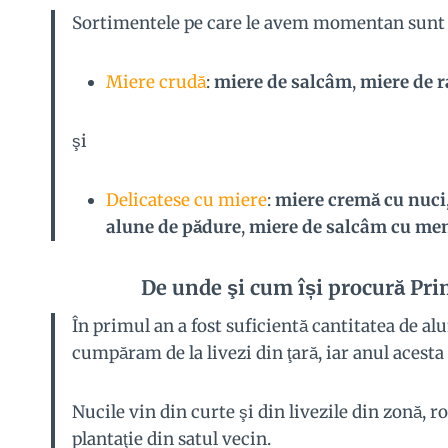
Sortimentele pe care le avem momentan sunt 
Miere crudă
:
miere de salcâm
,
miere de r
şi
Delicatese cu miere
:
miere cremă cu nuci
alune de pădure
,
miere de salcâm cu me
De unde şi cum își procură Pri
În primul an a fost suficientă cantitatea de al
cumpăram de la livezi din ţară, iar anul acest
Nucile vin din curte şi din livezile din zonă, ro
plantaţie din satul vecin.