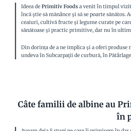
Ideea de
Primitiv Foods
a venit în timpul vizi
încă ştie să mănânce şi să se poarte sănătos. 
ceaiuri, cultivă fructe şi legume curate pe car
sănătoase şi practic primitive, dar nu în ultimu
Din dorința de a ne implica şi a oferi produse 
undeva în Subcarpaţii de curbură, în Pătârlage
Câte familii de albine au Pr
în 
Aveam deja 5 stupi pe care îi primisem în dar 