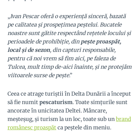
„
Ivan Pescar oferă o experiență sinceră, bazată
pe calitatea și prospețimea peștelui. Bucatele
noastre sunt gătite respectând rețetele locului și
perioadele de prohibiție, din
pește proaspăt,
local și de sezon
, din capturi responsabile,
pentru că noi vrem să fim aici, pe faleza de
Tulcea, mult timp de-aici înainte, și ne protejăm
viitoarele surse de pește
.”
Ceea ce atrage turiştii în Delta Dunării a început
să fie numit
pescaturism
. Toate simţurile sunt
ancorate în unicitatea Deltei. Mâncare,
meşteşug, şi turism la un loc, toate sub un
brand
românesc proaspăt
ca peştele din meniu.