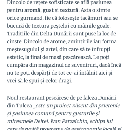
Dincolo de reţete sofisticate se află pasiunea
pentru
aromă
,
gust
şi
textură
. Asta o simte
orice gurmand, fie că foloseşte tacâmuri sau se
bucură de textura peştelui cu mâinile goale.
Tradiţiile din Delta Dunării sunt puse la loc de
cinste. Dincolo de arome, amintirile iau forma
meştesugului şi artei, din care să te înfrupţi
estetic, la final de masă pescărească. Le poţi
cumpăra din magazinul de suveniruri, dacă încă
nu te poţi despărţi de tot ce-ai întâlnit aici şi
vrei să le spui şi celor dragi.
Noul restaurant pescăresc de pe faleza Dunării
din Tulcea „
este un proiect născut din prietenie
și pasiunea comună pentru gusturile și
miresmele Deltei. Ivan Patzaichin, echipa lui
care dezvoltă programe de gastronomie locală și