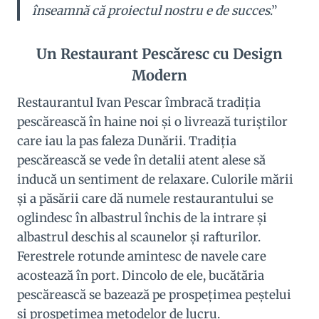
înseamnă că proiectul nostru e de succes
.”
Un Restaurant Pescăresc cu Design
Modern
Restaurantul Ivan Pescar îmbracă tradiţia
pescărească în haine noi şi o livrează turiştilor
care iau la pas faleza Dunării. Tradiţia
pescărească se vede în detalii atent alese să
inducă un sentiment de relaxare. Culorile mării
şi a păsării care dă numele restaurantului se
oglindesc în albastrul închis de la intrare şi
albastrul deschis al scaunelor şi rafturilor.
Ferestrele rotunde amintesc de navele care
acostează în port. Dincolo de ele, bucătăria
pescărească se bazează pe prospeţimea peştelui
şi prospeţimea metodelor de lucru.