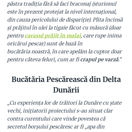
păstra tradiția fără să faci braconaj (sturionul
este în prezent protejat la nivel internațional,
din cauza pericolului de dispariție). Plita încinsă
și prăjitul în ulei la tigaie făcut cu măsură (doar
pentru
carasul prăjit în malai
, care rupe inima
oricărui pescar) sunt de bază în
bucătăria noastră, în care apelăm la cuptor doar
pentru câteva feluri, cum ar fi
crapul pe varză
.
”
Bucătăria Pescărească din Delta
Dunării
„
Cu experiența lor de trăitori la Dunăre cu ștate
vechi, inițiatorii proiectului s-au situat clar
contra curentului care vinde povestea că
secretul borșului pescăresc ar fi „apa din