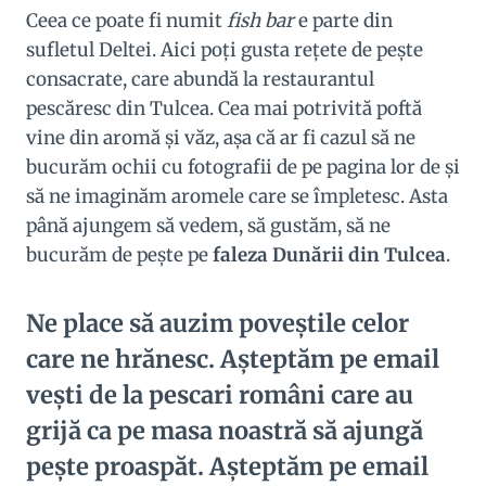
Ceea ce poate fi numit
fish bar
e parte din
sufletul Deltei. Aici poţi gusta reţete de peşte
consacrate, care abundă la restaurantul
pescăresc din Tulcea. Cea mai potrivită poftă
vine din aromă şi văz, aşa că ar fi cazul să ne
bucurăm ochii cu fotografii de pe pagina lor de şi
să ne imaginăm aromele care se împletesc. Asta
până ajungem să vedem, să gustăm, să ne
bucurăm de peşte pe
faleza Dunării din Tulcea
.
Ne place să auzim poveştile celor
care ne hrănesc. Aşteptăm pe email
veşti de la pescari români care au
grijă ca pe masa noastră să ajungă
peşte proaspăt. Aşteptăm pe email