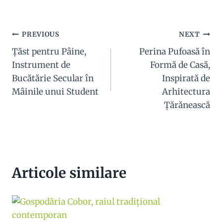
Navigare
PREVIOUS
NEXT
Ţăst pentru Pâine,
Perina Pufoasă în
în
Instrument de
Formă de Casă,
articole
Bucătărie Secular în
Inspirată de
Mâinile unui Student
Arhitectura
Ţărănească
Articole similare