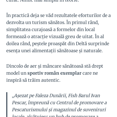
În practică deja se văd rezultatele eforturilor de a
dezvolta un turism sănătos. În primul rând,
simplitatea curajoasă a formelor din local
formează o atracţie vizuală greu de uitat. În al
doilea rând, peştele proaspăt din Deltă surprinde
esenţa unei alimentaţii sănătoase şi naturale.
Dincolo de aer şi mâncare sănătoasă stă drept
model un
sportiv român exemplar
care ne
inspiră să trăim autentic.
„
Așezat pe Faleza Dunării, Fish Barul Ivan
Pescar, împreună cu Centrul de promovare a
Pescaturismului și magazinul de suveniruri
locale, alcătuiesc un hub de promovare a