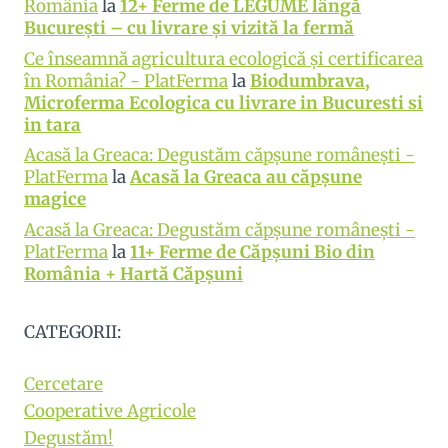
România
la
12+ Ferme de LEGUME lângă
București – cu livrare și vizită la fermă
Ce înseamnă agricultura ecologică și certificarea
în România? - PlatFerma
la
Biodumbrava,
Microferma Ecologica cu livrare in Bucuresti si
in tara
Acasă la Greaca: Degustăm căpșune românești -
PlatFerma
la
Acasă la Greaca au căpșune
magice
Acasă la Greaca: Degustăm căpșune românești -
PlatFerma
la
11+ Ferme de Căpșuni Bio din
România + Hartă Căpșuni
CATEGORII:
Cercetare
Cooperative Agricole
Degustăm!