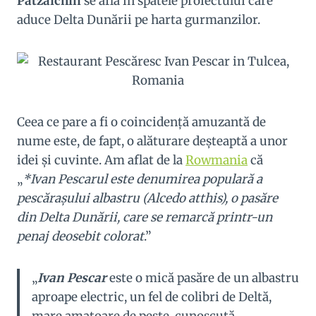
Patzaichin
se află în spatele proiectului care
aduce Delta Dunării pe harta gurmanzilor.
Ceea ce pare a fi o coincidenţă amuzantă de
nume este, de fapt, o alăturare deşteaptă a unor
idei şi cuvinte. Am aflat de la
Rowmania
că
„
*Ivan Pescarul este denumirea populară a
pescăraşului albastru (Alcedo atthis), o pasăre
din Delta Dunării, care se remarcă printr-un
penaj deosebit colorat
.”
„
Ivan Pescar
este o mică pasăre de un albastru
aproape electric, un fel de colibri de Deltă,
mare amatoare de pește, cunoscută