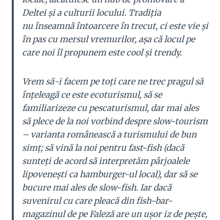
Deltei și a culturii locului. Tradiția
nu înseamnă întoarcere în trecut, ci este vie și
în pas cu mersul vremurilor, așa că locul pe
care noi îl propunem este cool și trendy.
Vrem să-i facem pe toți care ne trec pragul să
înțeleagă ce este ecoturismul, să se
familiarizeze cu pescaturismul, dar mai ales
să plece de la noi vorbind despre slow-tourism
– varianta românească a turismului de bun
simț; să vină la noi pentru fast-fish (dacă
sunteți de acord să interpretăm pârjoalele
lipovenești ca hamburger-ul local), dar să se
bucure mai ales de slow-fish. Iar dacă
suvenirul cu care pleacă din fish-bar-
magazinul de pe Faleză are un ușor iz de pește,