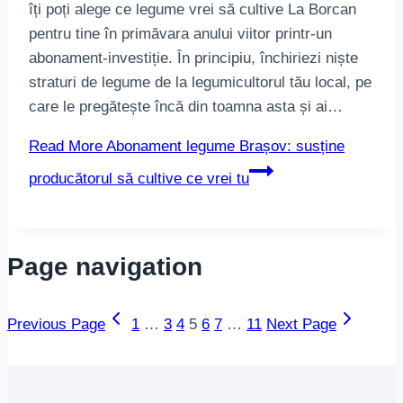
îți poți alege ce legume vrei să cultive La Borcan
pentru tine în primăvara anului viitor printr-un
abonament-investiție. În principiu, închiriezi niște
straturi de legume de la legumicultorul tău local, pe
care le pregătește încă din toamna asta și ai…
Read More
Abonament legume Brașov: susține
producătorul să cultive ce vrei tu
Page navigation
Previous Page
1
…
3
4
5
6
7
…
11
Next Page