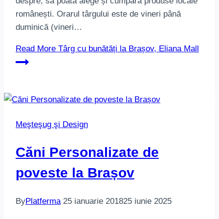
despre, să poată alege și cumpăra produse locale
românești. Orarul târgului este de vineri până
duminică (vineri…
Read More
Târg cu bunătăți la Brașov, Eliana Mall
Meşteşug şi Design
Căni Personalizate de
poveste la Brașov
By
Platferma
25 ianuarie 2018
25 iunie 2025