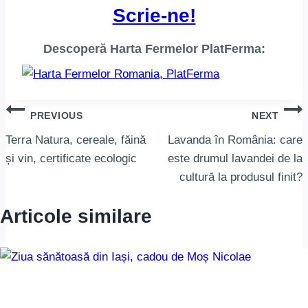
Scrie-ne!
Descoperă Harta Fermelor PlatFerma:
Navigare
PREVIOUS
NEXT
în
Terra Natura, cereale, făină
Lavanda în România: care
și vin, certificate ecologic
este drumul lavandei de la
articole
cultură la produsul finit?
Articole similare