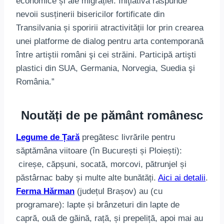
economice și ale migrației. Iniţiativa răspunde
nevoii susținerii bisericilor fortificate din
Transilvania și sporirii atractivității lor prin crearea
unei platforme de dialog pentru arta contemporană
între artiştii români şi cei străini. Participă artişti
plastici din SUA, Germania, Norvegia, Suedia şi
România.”
Noutăți de pe pământ românesc
Legume de Țară
pregătesc livrările pentru
săptămâna viitoare (în București și Ploiești):
cireșe, căpșuni, socată, morcovi, pătrunjel și
păstârnac baby și multe alte bunătăți.
Aici ai detalii
.
Ferma Hărman
(județul Brașov) au (cu
programare): lapte și brânzeturi din lapte de
capră, ouă de găină, rață, și prepeliță, apoi mai au