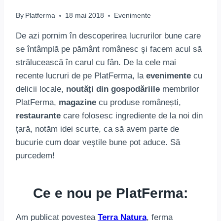
By
Platferma
18 mai 2018
Evenimente
De azi pornim în descoperirea lucrurilor bune care
se întâmplă pe pământ românesc și facem acul să
strălucească în carul cu fân. De la cele mai
recente lucruri de pe PlatFerma, la
evenimente
cu
delicii locale,
noutăți din gospodăriile
membrilor
PlatFerma,
magazine
cu produse românești,
restaurante
care folosesc ingrediente de la noi din
țară, notăm idei scurte, ca să avem parte de
bucurie cum doar veștile bune pot aduce. Să
purcedem!
Ce e nou pe PlatFerma:
Am publicat povestea
Terra Natura
, ferma