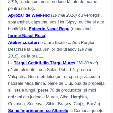
2018)
, unde sunt doar produse făcute de mame
pentru noi toți.
Aprozar de Weekend
(
19 mai 2018)
cu verdețuri,
sparanghel, căpșune, sos Hot Gipsy, quiche și alte
bunătăți la
Epicerie Nasul Roșu
(magazinul
fermei Nasul Roșu
).
Atelier cusături
brățară tricoloră/Ziua Porților
Deschise la Casa Junilor din Brașov (
19 mai
2018
), de la ora 11.
La
Târgul Cetății din Târgu Mureș
(
18-20 mai
)
găsim uleiurile Luna Solai, Rubarbă, produse
Valeputna Gourmet,dulcețuri, siropuri și zacuscă
naturale Mica Ilincă, pâine de Cluj, ouă de prepeliță
și lista e lungă (peste 70 de producători și mici
artizani din județele Mureș, Alba, Harghita,
Covasna, Suceava, Sibiu, Brașov, Cluj și Bacău).
Să ne împrietenim cu Albinele
la Comana, județul