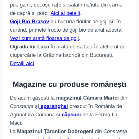
pui, găini, cocoși, rațe și salam ne/iute din carne
de capră și porc.
Aici ai detalii
.
Goji Bio Brașov
au bucuria florilor de goji și, în
curând, primele fructe de goji bio de anul acesta.
Vezi cum arată floarea de goji
.
Ograda lui Luca
îți arată ce să faci în atelierul de
ciupercărie la Grădina Istorică din București.
Detalii aici
.
Magazine cu produse românești
De acum găsești la
magazinul Cămara Mariei
din
Constanța
și
sparanghel
crescut în România de
Agrinatura Comana și
căpșuni
de la Ferma La
Maci.
La
Magazinul Țăranilor Dobrogeni
din
Constanța