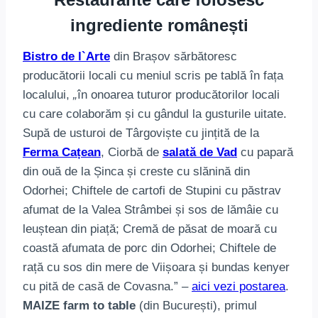
ingrediente românești
Bistro de l`Arte
din Brașov sărbătoresc
producătorii locali cu meniul scris pe tablă în fața
localului,
„
în onoarea tuturor producătorilor locali
cu care colaborăm și cu gândul la gusturile uitate.
Supă de usturoi de Târgoviște cu jințită de la
Ferma Cațean
, Ciorbă de
salată de Vad
cu papară
din ouă de la Șinca și creste cu slănină din
Odorhei; Chiftele de cartofi de Stupini cu păstrav
afumat de la Valea Strâmbei și sos de lămâie cu
leuștean din piață; Cremă de păsat de moară cu
coastă afumata de porc din Odorhei; Chiftele de
rață cu sos din mere de Viișoara și bundas kenyer
cu pită de casă de Covasna.”
–
aici vezi postarea
.
MAIZE farm to table
(din București), primul