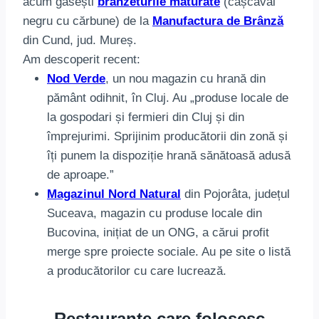
acum găsești
brânzeturile maturate
(cașcaval
negru cu cărbune) de la
Manufactura de Brânză
din Cund, jud. Mureș.
Am descoperit recent:
Nod Verde
, un nou magazin cu hrană din
pământ odihnit, în Cluj. Au „produse locale de
la gospodari și fermieri din Cluj și din
împrejurimi. Sprijinim producătorii din zonă și
îți punem la dispoziție hrană sănătoasă adusă
de aproape.”
Magazinul Nord Natural
din Pojorâta, județul
Suceava, magazin cu produse locale din
Bucovina, inițiat de un ONG, a cărui profit
merge spre proiecte sociale. Au pe site o listă
a producătorilor cu care lucrează.
Restaurante care folosesc