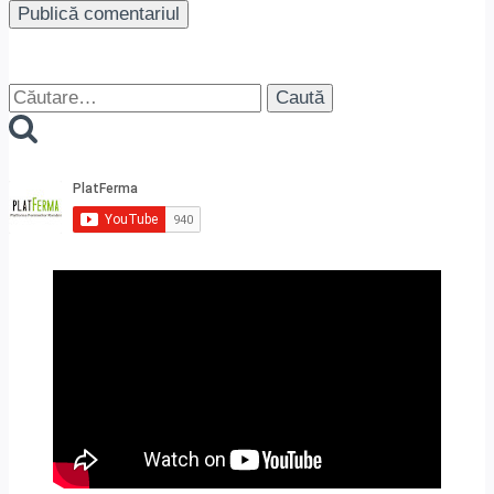
Caută
după: