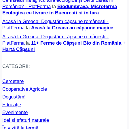
Ce înseamnă agricultura ecologică și certificarea în
România? - PlatFerma
la
Biodumbrava, Microferma
Ecologica cu livrare in Bucuresti si in tara
Acasă la Greaca: Degustăm căpșune românești -
PlatFerma
la
Acasă la Greaca au căpșune magice
Acasă la Greaca: Degustăm căpșune românești -
PlatFerma
la
11+ Ferme de Căpșuni Bio din România +
Hartă Căpșuni
CATEGORII:
Cercetare
Cooperative Agricole
Degustăm!
Educație
Evenimente
Idei și sfaturi naturale
În vizită la fermă