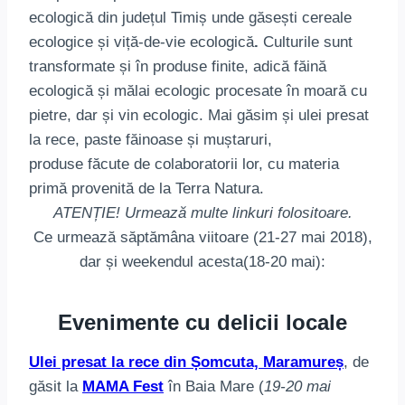
ecologică din județul Timiș unde găsești cereale
ecologice și viță-de-vie ecologică
.
Culturile sunt
transformate și în produse finite, adică făină
ecologică și mălai ecologic procesate în moară cu
pietre, dar și vin ecologic. Mai găsim și ulei presat
la rece, paste făinoase și muștaruri,
produse făcute de colaboratorii lor, cu materia
primă provenită de la Terra Natura.
ATENȚIE! Urmează multe linkuri folositoare.
Ce urmează săptămâna viitoare (21-27 mai 2018),
dar și weekendul acesta(18-20 mai):
Evenimente cu delicii locale
Ulei presat la rece din Șomcuta, Maramureș
, de
găsit la
MAMA Fest
în Baia Mare (
19-20 mai