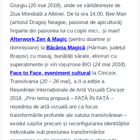
Giurgiu (
20 mai 2018
), unde se sărbătorește de
Ziua Mondială a Albinei. De la ora 14.00, Bee Man
(artistul Dragoș Neagoe, pasionat de apicultură)
împarte din pasiunea lui cu copiii mici.. și mari!
Afterwork Zen & Magic
(pentru doamne și
domnișoare) la
Băcănia Magică
(Hărman, județul
Brașov) cu masaj, bunătăți sărate, elixiruri cu
superalimente și vin roșu/rose BIO (
24 mai 2018
).
Face to Face, eveniment cultural
la Cincșor,
Transilvania (
20 – 26 mai
), a II-a ediție a
Reședinței Internaționale de Artă Vizuală Cincșor
2018. „Prin tema propusă – FAȚĂ ÎN FAȚĂ –
reședința de artă vizuală are ca focus
transformările profunde ale satului transilvănean –
exodul sașilor precum și reconfigurarea identităților
individuale sub presiunea transformărilor