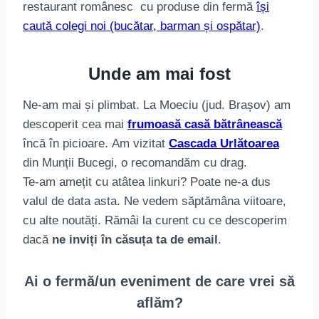
restaurant românesc cu produse din fermă
își
caută colegi noi (bucătar, barman și ospătar)
.
Unde am mai fost
Ne-am mai și plimbat. La Moeciu (jud. Brașov) am
descoperit cea mai
frumoasă casă bătrânească
încă în picioare. Am vizitat
Cascada Urlătoarea
din Munții Bucegi, o recomandăm cu drag.
Te-am amețit cu atâtea linkuri? Poate ne-a dus
valul de data asta. Ne vedem săptămâna viitoare,
cu alte noutăți. Rămâi la curent cu ce descoperim
dacă
ne inviți în căsuța ta de email
.
Ai o fermă/un eveniment de care vrei să
aflăm?